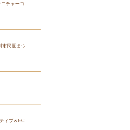
ァニチャーコ
？
大川市民夏まつ
ティブ＆EC