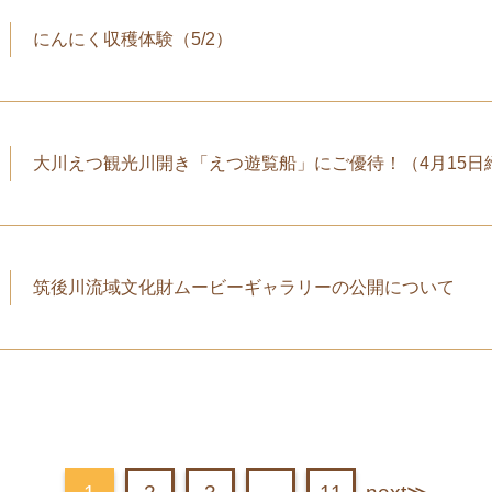
にんにく収穫体験（5/2）
大川えつ観光川開き「えつ遊覧船」にご優待！（4月15日
筑後川流域文化財ムービーギャラリーの公開について