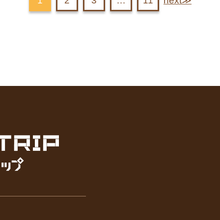
1
2
3
…
11
next≫