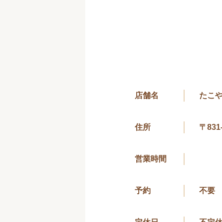
店舗名
たこ
住所
〒831
営業時間
予約
不要